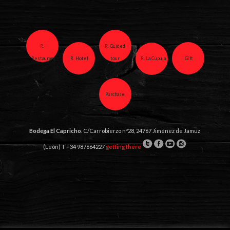
R.
R. Guided
Restaurant
R. Hotel
tour
R. La Cúpula
Gift
Purchase
Bodega El Capricho
. C/Carrobierzo nº28, 24767 Jiménez de Jamuz
(León) T
+34 987664227
getting there